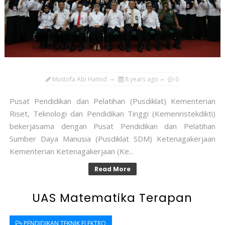
Mustofa Abi Hamid
8 years ago
0
Pusat Pendidikan dan Pelatihan (Pusdiklat) Kementerian
Riset, Teknologi dan Pendidikan Tinggi (Kemenristekdikti)
bekerjasama dengan Pusat Pendidikan dan Pelatihan
Sumber Daya Manusia (Pusdiklat SDM) Ketenagakerjaan
Kementerian Ketenagakerjaan (Ke...
Read More
UAS Matematika Terapan
PENDIDIKAN TEKNIK ELEKTRO