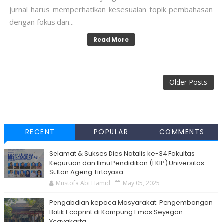
jurnal harus memperhatikan kesesuaian topik pembahasan
dengan fokus dan...
Read More
Older Posts
RECENT
POPULAR
COMMENTS
Selamat & Sukses Dies Natalis ke-34 Fakultas
Keguruan dan Ilmu Pendidikan (FKIP) Universitas
Sultan Ageng Tirtayasa
Mustofa Abi Hamid
May 05, 2025
Pengabdian kepada Masyarakat: Pengembangan
Batik Ecoprint di Kampung Emas Seyegan
Yogyakarta