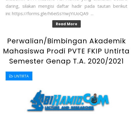
daring, silakan mengisi daftar hadir pada tautan berikut
ini: https://forms.gle/h6eiSsYiwjYiUoQA9 ...
Read More
Perwalian/Bimbingan Akademik
Mahasiswa Prodi PVTE FKIP Untirta
Semester Genap T.A. 2020/2021
UNTIRTA