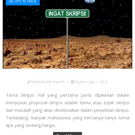
TIPS 'N TRICK
Mustofa Abi Hamid
8 years ago
0
Tema Skripsi Hal yang pertama perlu dipikirkan dalam
menyusun proposal skripsi adalah tema atau topik skripsi
dan masalah yang akan diselesaikan dalam penelitian skripsi.
Terkadang, banyak mahasiswa yang bertanya-tanya tema
apa yang sedang hanga...