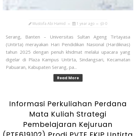
Mustofa Abi Hamid
1 year ago
0
Serang, Banten – Universitas Sultan Ageng Tirtayasa
(Untirta) merayakan Hari Pendidikan Nasional (Hardiknas)
tahun 2025 dengan penuh khidmat melalui upacara yang
digelar di Plaza Kampus Untirta, Sindangsari, Kecamatan
Pabuaran, Kabupaten Serang, pa...
Read More
Informasi Perkuliahan Perdana
Mata Kuliah Strategi
Pembelajaran Kejuruan
(PTE619102) Prodi PVTE FKIP Untirta