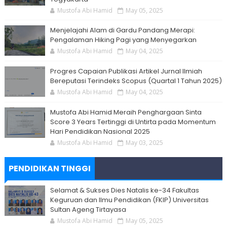
Mustofa Abi Hamid
May 05, 2025
Menjelajahi Alam di Gardu Pandang Merapi:
Pengalaman Hiking Pagi yang Menyegarkan
Mustofa Abi Hamid
May 04, 2025
Progres Capaian Publikasi Artikel Jurnal Ilmiah
Bereputasi Terindeks Scopus (Quartal 1 Tahun 2025)
Mustofa Abi Hamid
May 04, 2025
Mustofa Abi Hamid Meraih Penghargaan Sinta
Score 3 Years Tertinggi di Untirta pada Momentum
Hari Pendidikan Nasional 2025
Mustofa Abi Hamid
May 03, 2025
PENDIDIKAN TINGGI
Selamat & Sukses Dies Natalis ke-34 Fakultas
Keguruan dan Ilmu Pendidikan (FKIP) Universitas
Sultan Ageng Tirtayasa
Mustofa Abi Hamid
May 05, 2025