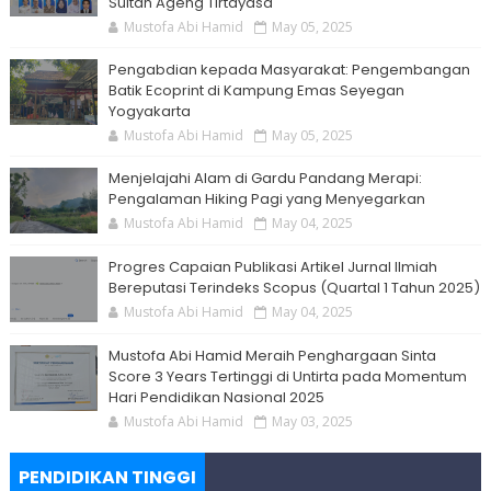
Sultan Ageng Tirtayasa
Mustofa Abi Hamid
May 05, 2025
Pengabdian kepada Masyarakat: Pengembangan
Batik Ecoprint di Kampung Emas Seyegan
Yogyakarta
Mustofa Abi Hamid
May 05, 2025
Menjelajahi Alam di Gardu Pandang Merapi:
Pengalaman Hiking Pagi yang Menyegarkan
Mustofa Abi Hamid
May 04, 2025
Progres Capaian Publikasi Artikel Jurnal Ilmiah
Bereputasi Terindeks Scopus (Quartal 1 Tahun 2025)
Mustofa Abi Hamid
May 04, 2025
Mustofa Abi Hamid Meraih Penghargaan Sinta
Score 3 Years Tertinggi di Untirta pada Momentum
Hari Pendidikan Nasional 2025
Mustofa Abi Hamid
May 03, 2025
PENDIDIKAN TINGGI