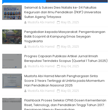
Selamat & Sukses Dies Natalis ke-34 Fakultas
Keguruan dan Ilmu Pendidikan (FKIP) Universitas
Sultan Ageng Tirtayasa
Mustofa Abi Hamid
May 05, 2025
Pengabdian kepada Masyarakat: Pengembangan
Batik Ecoprint di Kampung Emas Seyegan
Yogyakarta
Mustofa Abi Hamid
May 05, 2025
Progres Capaian Publikasi Artikel Jurnal Ilmiah
Bereputasi Terindeks Scopus (Quartal 1 Tahun 2025)
Mustofa Abi Hamid
May 04, 2025
Mustofa Abi Hamid Meraih Penghargaan Sinta
Score 3 Years Tertinggi di Untirta pada Momentum
Hari Pendidikan Nasional 2025
Mustofa Abi Hamid
May 03, 2025
Flashback Proses Seleksi CPNS Dosen Kementerian
Riset, Teknologi, dan Pendidikan Tinggi Tahun 2017:
Perjalanan Menuju Pengabdian