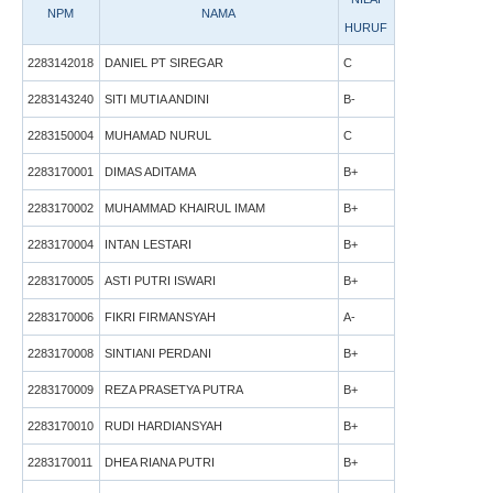
NPM
NAMA
HURUF
2283142018
DANIEL PT SIREGAR
C
2283143240
SITI MUTIA ANDINI
B-
2283150004
MUHAMAD NURUL
C
2283170001
DIMAS ADITAMA
B+
2283170002
MUHAMMAD KHAIRUL IMAM
B+
2283170004
INTAN LESTARI
B+
2283170005
ASTI PUTRI ISWARI
B+
2283170006
FIKRI FIRMANSYAH
A-
2283170008
SINTIANI PERDANI
B+
2283170009
REZA PRASETYA PUTRA
B+
2283170010
RUDI HARDIANSYAH
B+
2283170011
DHEA RIANA PUTRI
B+