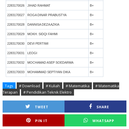
2283170026
JIHAD RAHMAT
B+
2283170027
ROGA DINAR PRABUSTYA
B+
2283170028
DANNISA DEZA AZKIA
B+
2283170029
MOKH. SIDQI FAHMI
B+
2283170030
DEVI PERTIWI
B+
2283170031
LEOGI
B+
2283170032
MOCHAMAD ASEP SOEDARMA
B+
2283170033
MOHAMMAD SEPTIYAN DIKA
B+
Tags
# Download
# Kuliah
# Matematika
# Matematika
Terapan
# Pendidikan Teknik Elektro
TWEET
SHARE
PIN IT
WHATSAPP