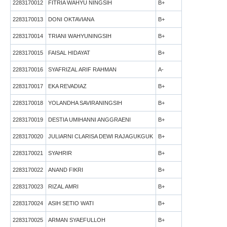
2283170012
FITRIA WAHYU NINGSIH
B+
2283170013
DONI OKTAVIANA
B+
2283170014
TRIANI WAHYUNINGSIH
B+
2283170015
FAISAL HIDAYAT
B+
2283170016
SYAFRIZAL ARIF RAHMAN
A-
2283170017
EKA REVADIAZ
B+
2283170018
YOLANDHA SAVIRANINGSIH
B+
2283170019
DESTIA UMIHANNI ANGGRAENI
B+
2283170020
JULIARNI CLARISA DEWI RAJAGUKGUK
B+
2283170021
SYAHRIR
B+
2283170022
ANAND FIKRI
B+
2283170023
RIZAL AMRI
B+
2283170024
ASIH SETIO WATI
B+
2283170025
ARMAN SYAEFULLOH
B+